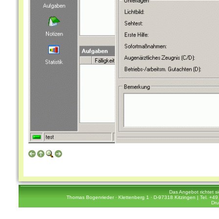
Das Angebot richtet s
Thomas Bogenrieder · Klettenberg 1 · D-97318 Kitzingen | Tel. +49 
Dru