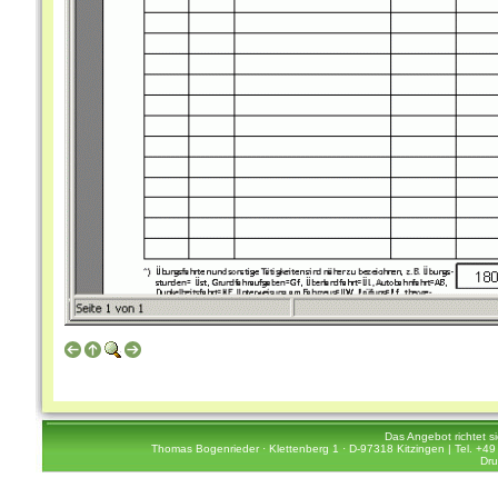
Das Angebot richtet s
Thomas Bogenrieder · Klettenberg 1 · D-97318 Kitzingen | Tel. +49 
Dru