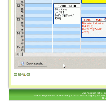
Das Angebot richtet s
Thomas Bogenrieder · Klettenberg 1 · D-97318 Kitzingen | Tel. +49 
Dru