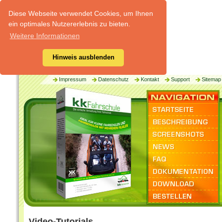
Diese Webseite verwendet Cookies, um Ihnen
ein optimales Nutzererlebnis zu bieten.
Weitere Informationen
Hinweis ausblenden
Impressum
Datenschutz
Kontakt
Support
Sitemap
Video-Tutorials